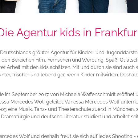
Die Agentur kids in Frankfur
 Deutschlands größter Agentur für Kinder- und Jugenddarstel
den Bereichen Film, Fernsehen und Werbung. Spaß, Quatsch, Fr
rer Arbeit mit den kids schätzen. Mit und durch sie sind auc
nter, frischer und lebendiger, wenn Kinder mitwirken. Deshalb
de im September 2017 von Michaela Waffenschmidt eröffnet un
essa Mercedes Wolf geleitet. Vanessa Mercedes Wolf unterrich
03 eine Musik, Tanz- und Theater­schule zuerst in München, spä
ramaturgie und deutsche Literatur studiert und arbeitet seit 
cedes Wolf und deshalb freut sie sich auf jedes Shooting - den