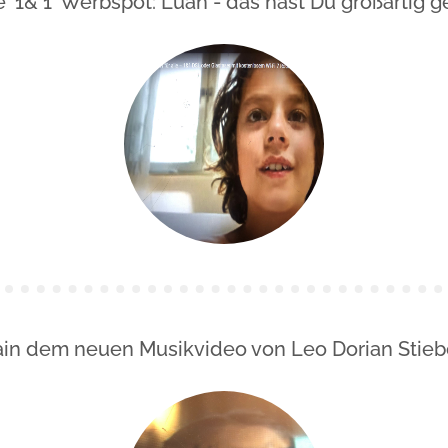
 '1& 1' Werbspot: Luan - das hast Du großartig g
ain dem neuen Musikvideo von Leo Dorian Stieb