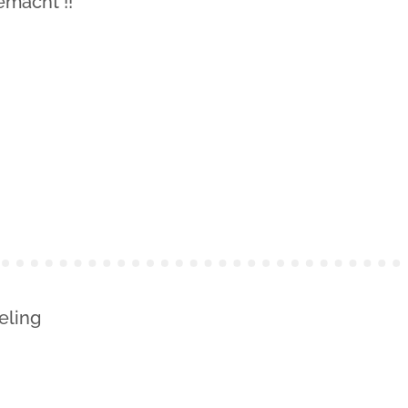
emacht !!
eling