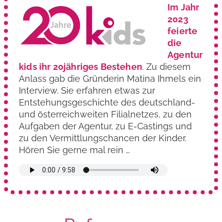
Im Jahr
2023
feierte
die
Agentur
kids ihr 20jähriges Bestehen
. Zu diesem
Anlass gab die Gründerin Matina Ihmels ein
Interview. Sie erfahren etwas zur
Entstehungs­geschichte des deutschland-
und österreich­weiten Filialnetzes, zu den
Aufgaben der Agentur, zu E-Castings und
zu den Vermittlungs­chancen der Kinder.
Hören Sie gerne mal rein …