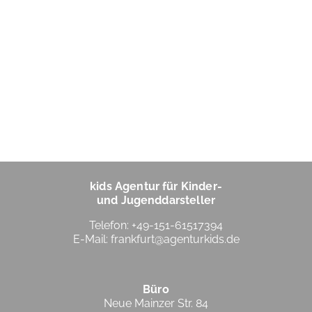
kids Agentur für Kinder-
und Jugenddarsteller
Telefon: +49-151-61517394
E-Mail:
frankfurt@agenturkids.de
Büro
Neue Mainzer Str. 84