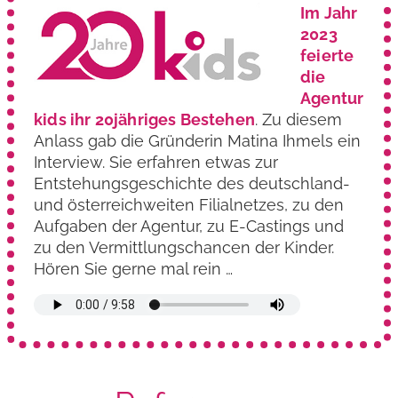
Im Jahr
2023
feierte
die
Agentur
kids ihr 20jähriges Bestehen
. Zu diesem
Anlass gab die Gründerin Matina Ihmels ein
Interview. Sie erfahren etwas zur
Entstehungs­geschichte des deutschland-
und österreich­weiten Filialnetzes, zu den
Aufgaben der Agentur, zu E-Castings und
zu den Vermittlungs­chancen der Kinder.
Hören Sie gerne mal rein …