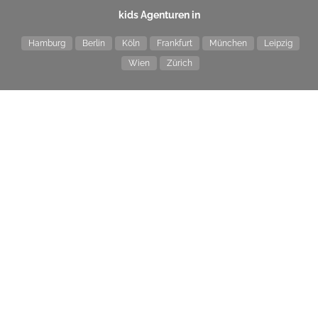
kids Agenturen in
Hamburg
Berlin
Köln
Frankfurt
München
Leipzig
Wien
Zürich